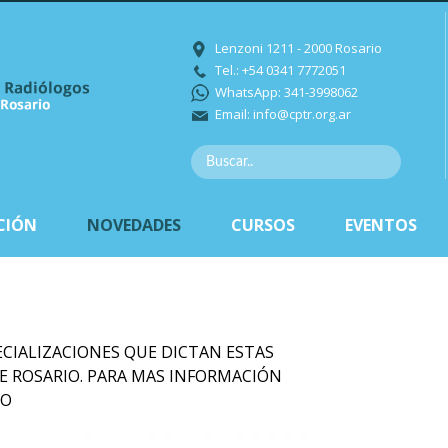
Lenzoni 1211 - 2000 Rosario
Tel.: +54 0341 7772051
WhatsApp: 341-3998062
Email:
info@cptr.org.ar
CIÓN
NOVEDADES
CURSOS
EVENTOS
ECIALIZACIONES QUE DICTAN ESTAS
E ROSARIO. PARA MAS INFORMACIÓN
IO