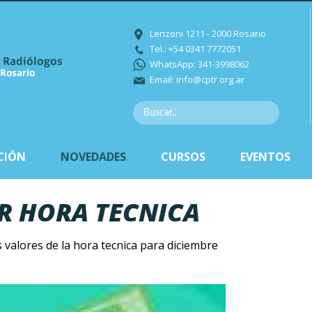
Lenzoni 1211 - 2000 Rosario
Tel.: +54 0341 7772051
WhatsApp: 341-3998062
Email:
info@cptr.org.ar
CIÓN
NOVEDADES
CURSOS
EVENTOS
R HORA TECNICA
s valores de la hora tecnica para diciembre