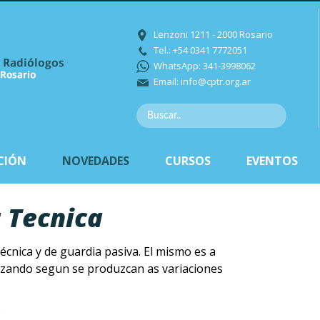
Lenzoni 1211 - 2000 Rosario
Tel.: +54 0341 7772051
WhatsApp: 341-3998062
Email:
info@cptr.org.ar
CIÓN
NOVEDADES
CURSOS
EVENTOS
 Tecnica
écnica y de guardia pasiva. El mismo es a
alizando segun se produzcan as variaciones